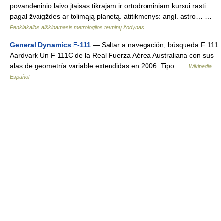
povandeninio laivo įtaisas tikrajam ir ortodrominiam kursui rasti
pagal žvaigždes ar tolimąją planetą. atitikmenys: angl. astro… …
Penkiakalbis aiškinamasis metrologijos terminų žodynas
General Dynamics F-111
— Saltar a navegación, búsqueda F 111
Aardvark Un F 111C de la Real Fuerza Aérea Australiana con sus
alas de geometría variable extendidas en 2006. Tipo …
Wikipedia
Español