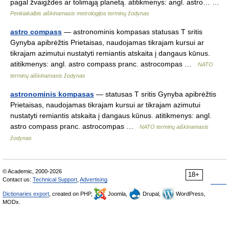
pagal žvaigždes ar tolimąją planetą. atitikmenys: angl. astro… …
Penkiakalbis aiškinamasis metrologijos terminų žodynas
astro compass
— astronominis kompasas statusas T sritis
Gynyba apibrėžtis Prietaisas, naudojamas tikrajam kursui ar
tikrajam azimutui nustatyti remiantis atskaita į dangaus kūnus.
atitikmenys: angl. astro compass pranc. astrocompas …
NATO
terminų aiškinamasis žodynas
astronominis kompasas
— statusas T sritis Gynyba apibrėžtis
Prietaisas, naudojamas tikrajam kursui ar tikrajam azimutui
nustatyti remiantis atskaita į dangaus kūnus. atitikmenys: angl.
astro compass pranc. astrocompas …
NATO terminų aiškinamasis
žodynas
© Academic, 2000-2026
18+
Contact us:
Technical Support
,
Advertising
Dictionaries export
, created on PHP,
Joomla,
Drupal,
WordPress,
MODx.