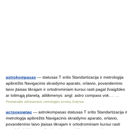
astrokompasas
— statusas T sritis Standartizacija ir metrologija
apibrėžtis Navigacinis skraidymo aparato, orlaivio, povandeninio
laivo įtaisas tikrajam ir ortodrominiam kursui rasti pagal žvaigždes
ar tolimąją planetą. atitikmenys: angl. astro compass vok.… …
Penkiakalbis aiškinamasis metrologijos terminų žodynas
астрокомпас
— astrokompasas statusas T sritis Standartizacija ir
metrologija apibrėžtis Navigacinis skraidymo aparato, orlaivio,
povandeninio laivo įtaisas tikrajam ir ortodrominiam kursui rasti