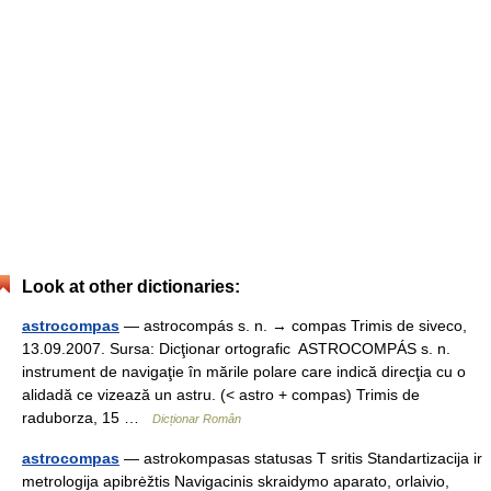
Look at other dictionaries:
astrocompas
— astrocompás s. n. → compas Trimis de siveco,
13.09.2007. Sursa: Dicţionar ortografic ASTROCOMPÁS s. n.
instrument de navigaţie în mările polare care indică direcţia cu o
alidadă ce vizează un astru. (< astro + compas) Trimis de
raduborza, 15 …
Dicționar Român
astrocompas
— astrokompasas statusas T sritis Standartizacija ir
metrologija apibrėžtis Navigacinis skraidymo aparato, orlaivio,