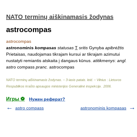
NATO terminų aiškinamasis žodynas
astrocompas
astrocompas
astronominis
kompasas
statusas
T
sritis
Gynyba
apibrėžtis
Prietaisas, naudojamas tikrajam kursui ar tikrajam azimutui
nustatyti remiantis atskaita į dangaus kūnus.
atitikmenys
:
angl.
astro compass
pranc.
astrocompas
NATO terminų aiškinamasis žodynas. – 3-iasis patais. leid. – Vilnius : Lietuvos
Respublikos krašto apsaugos ministerijos Generalinė inspekcija
.
2006
.
Игры ⚽
Нужен реферат?
astro compass
astronominis kompasas