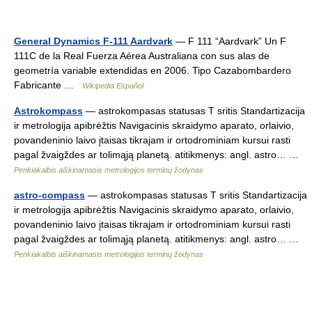
General Dynamics F-111 Aardvark
— F 111 “Aardvark” Un F
111C de la Real Fuerza Aérea Australiana con sus alas de
geometría variable extendidas en 2006. Tipo Cazabombardero
Fabricante …
Wikipedia Español
Astrokompass
— astrokompasas statusas T sritis Standartizacija
ir metrologija apibrėžtis Navigacinis skraidymo aparato, orlaivio,
povandeninio laivo įtaisas tikrajam ir ortodrominiam kursui rasti
pagal žvaigždes ar tolimąją planetą. atitikmenys: angl. astro… …
Penkiakalbis aiškinamasis metrologijos terminų žodynas
astro-compass
— astrokompasas statusas T sritis Standartizacija
ir metrologija apibrėžtis Navigacinis skraidymo aparato, orlaivio,
povandeninio laivo įtaisas tikrajam ir ortodrominiam kursui rasti
pagal žvaigždes ar tolimąją planetą. atitikmenys: angl. astro… …
Penkiakalbis aiškinamasis metrologijos terminų žodynas